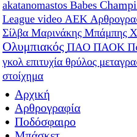
Champi
akatanomastos
Babes
League
video
ΑΕΚ
Αρθρογρα
Σίλβα
Μαρινάκης
Μπάμπης Χ
Ολυμπιακός
ΠΑΟ
ΠΑΟΚ
Π
γκολ
επιτυχία
θρύλος
μεταγρ
στοίχημα
Αρχική
Αρθρογραφία
Ποδόσφαιρο
Μπάσκετ