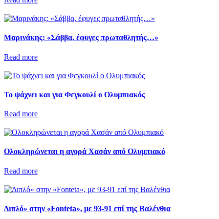
Μαρινάκης: «Σάββα, έφυγες πρωταθλητής…»
Read more
Το ψάχνει και για Φεγκουλί ο Ολυμπιακός
Read more
Ολοκληρώνεται η αγορά Χασάν από Ολυμπιακό
Read more
Διπλό» στην «Fonteta», με 93-91 επί της Βαλένθια