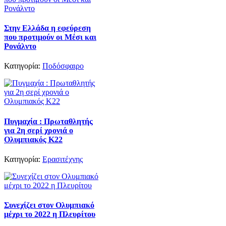
Στην Ελλάδα η εφεύρεση
που προτιμούν οι Μέσι και
Ρονάλντο
Κατηγορία:
Ποδόσφαιρο
Πυγμαχία : Πρωταθλητής
για 2η σερί χρονιά ο
Ολυμπιακός Κ22
Κατηγορία:
Ερασιτέχνης
Συνεχίζει στον Ολυμπιακό
μέχρι το 2022 η Πλευρίτου