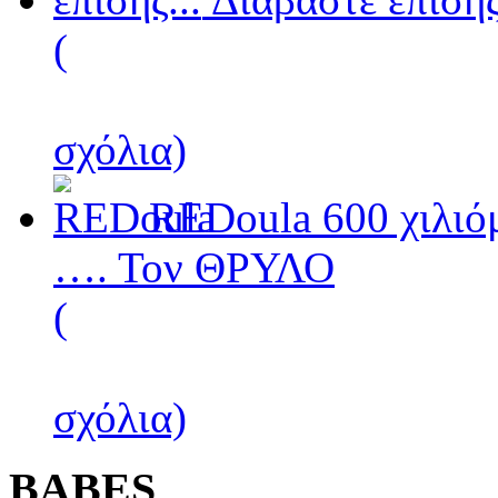
(
σχόλια)
REDoula
600 χιλιό
…. Τον ΘΡΥΛΟ
(
σχόλια)
BABES