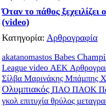
Όταν το πάθος ξεχειλίζει 
(video)
Κατηγορία:
Αρθρογραφία
Champi
akatanomastos
Babes
League
video
ΑΕΚ
Αρθρογρα
Σίλβα
Μαρινάκης
Μπάμπης Χ
Ολυμπιακός
ΠΑΟ
ΠΑΟΚ
Π
γκολ
επιτυχία
θρύλος
μεταγρ