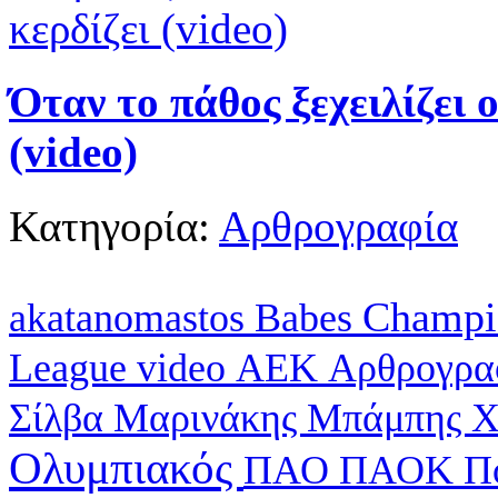
Όταν το πάθος ξεχειλίζει 
(video)
Κατηγορία:
Αρθρογραφία
Champi
akatanomastos
Babes
League
video
ΑΕΚ
Αρθρογρα
Σίλβα
Μαρινάκης
Μπάμπης Χ
Ολυμπιακός
ΠΑΟ
ΠΑΟΚ
Π