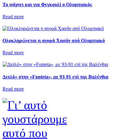
Το ψάχνει και για Φεγκουλί ο Ολυμπιακός
Read more
Ολοκληρώνεται η αγορά Χασάν από Ολυμπιακό
Read more
Διπλό» στην «Fonteta», με 93-91 επί της Βαλένθια
Read more