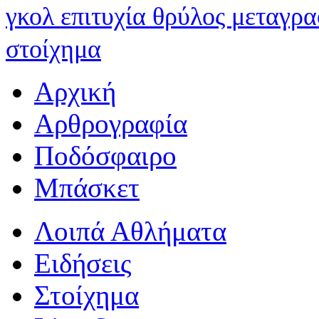
γκολ
επιτυχία
θρύλος
μεταγρ
στοίχημα
Αρχική
Αρθρογραφία
Ποδόσφαιρο
Μπάσκετ
Λοιπά Αθλήματα
Ειδήσεις
Στοίχημα