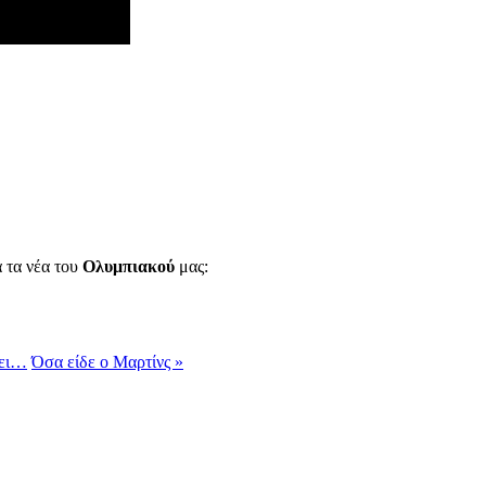
α τα νέα του
Ολυμπιακού
μας:
σει…
Όσα είδε ο Μαρτίνς »