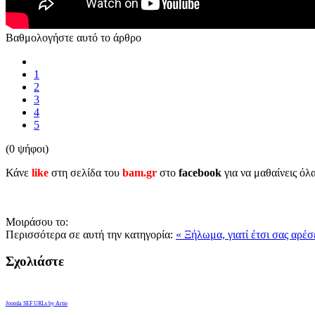
Βαθμολογήστε αυτό το άρθρο
1
2
3
4
5
(0 ψήφοι)
Κάνε
like
στη σελίδα του
bam.gr
στο
facebook
για να μαθαίνεις όλ
Μοιράσου το:
Περισσότερα σε αυτή την κατηγορία:
« Ξήλωμα, γιατί έτσι σας αρέ
Σχολιάστε
Joomla SEF URLs by Artio