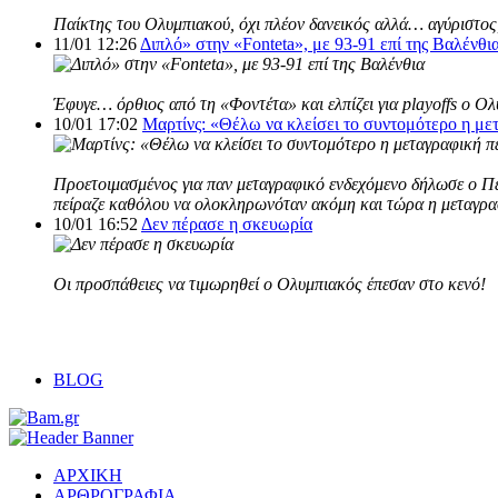
Παίκτης του Ολυμπιακού, όχι πλέον δανεικός αλλά… αγύριστος,
11/01 12:26
Διπλό» στην «Fonteta», με 93-91 επί της Βαλένθι
Έφυγε… όρθιος από τη «Φοντέτα» και ελπίζει για playoffs ο Ο
10/01 17:02
Μαρτίνς: «Θέλω να κλείσει το συντομότερο η με
Προετοιμασμένος για παν μεταγραφικό ενδεχόμενο δήλωσε ο Πέδ
πείραζε καθόλου να ολοκληρωνόταν ακόμη και τώρα η μεταγρα
10/01 16:52
Δεν πέρασε η σκευωρία
Οι προσπάθειες να τιμωρηθεί o Ολυμπιακός έπεσαν στο κενό!
BLOG
ΑΡΧΙΚΗ
ΑΡΘΡΟΓΡΑΦΙΑ