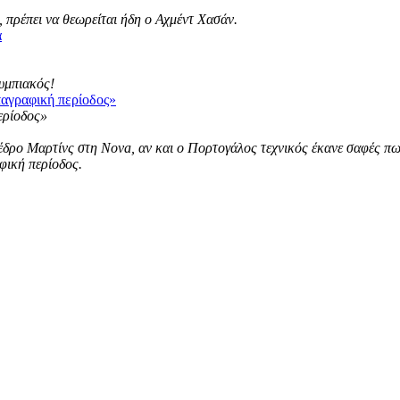
 πρέπει να θεωρείται ήδη ο Αχμέντ Χασάν.
α
λυμπιακός!
ταγραφική περίοδος»
ρο Μαρτίνς στη Nova, αν και ο Πορτογάλος τεχνικός έκανε σαφές πως ε
φική περίοδος.