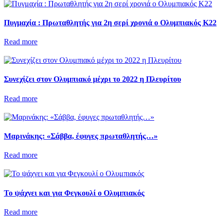
Πυγμαχία : Πρωταθλητής για 2η σερί χρονιά ο Ολυμπιακός Κ22
Read more
Συνεχίζει στον Ολυμπιακό μέχρι το 2022 η Πλευρίτου
Read more
Μαρινάκης: «Σάββα, έφυγες πρωταθλητής…»
Read more
Το ψάχνει και για Φεγκουλί ο Ολυμπιακός
Read more