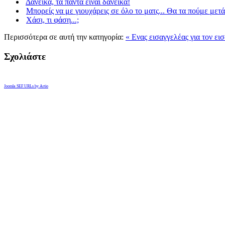
Δανεικά, τα πάντα είναι δανεικά!
Μπορείς να με γιουχάρεις σε όλο το ματς... Θα τα πούμε μετ
Χάσι, τι φάση...;
Περισσότερα σε αυτή την κατηγορία:
« Ενας εισαγγελέας για τον ει
Σχολιάστε
Joomla SEF URLs by Artio