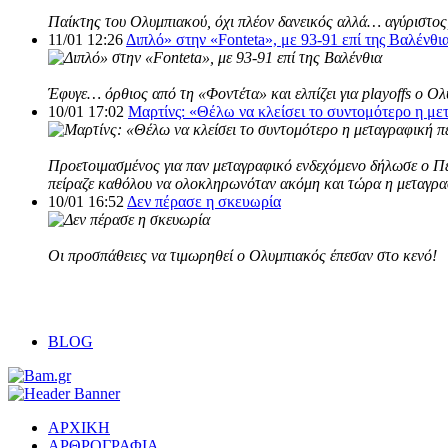
Παίκτης του Ολυμπιακού, όχι πλέον δανεικός αλλά… αγύριστος,
11/01 12:26
Διπλό» στην «Fonteta», με 93-91 επί της Βαλένθι
Έφυγε… όρθιος από τη «Φοντέτα» και ελπίζει για playoffs ο Ο
10/01 17:02
Μαρτίνς: «Θέλω να κλείσει το συντομότερο η με
Προετοιμασμένος για παν μεταγραφικό ενδεχόμενο δήλωσε ο Πέδ
πείραζε καθόλου να ολοκληρωνόταν ακόμη και τώρα η μεταγρα
10/01 16:52
Δεν πέρασε η σκευωρία
Οι προσπάθειες να τιμωρηθεί o Ολυμπιακός έπεσαν στο κενό!
BLOG
ΑΡΧΙΚΗ
ΑΡΘΡΟΓΡΑΦΙΑ