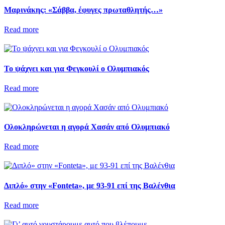
Μαρινάκης: «Σάββα, έφυγες πρωταθλητής…»
Read more
Το ψάχνει και για Φεγκουλί ο Ολυμπιακός
Read more
Ολοκληρώνεται η αγορά Χασάν από Ολυμπιακό
Read more
Διπλό» στην «Fonteta», με 93-91 επί της Βαλένθια
Read more