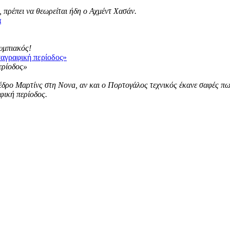
 πρέπει να θεωρείται ήδη ο Αχμέντ Χασάν.
α
λυμπιακός!
ταγραφική περίοδος»
ρο Μαρτίνς στη Nova, αν και ο Πορτογάλος τεχνικός έκανε σαφές πως ε
φική περίοδος.