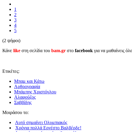
1
2
3
4
5
(2 ψήφοι)
Κάνε
like
στη σελίδα του
bam.gr
στο
facebook
για να μαθαίνεις όλ
Ετικέτες:
Μπαμ και Κάτω
Αρθρογραφία
Μπάμπης Χριστόγλου
Αλαφούζος
Σαββίδης
Μοιράσου το:
Αυτό σημαίνει Ολυμπιακός
Χρόνια πολλά Ερνέστο Βαλβέρδε!