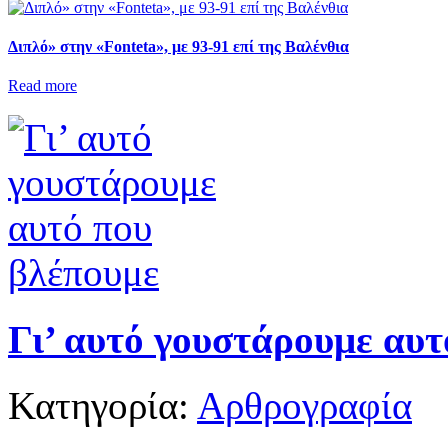
Διπλό» στην «Fonteta», με 93-91 επί της Βαλένθια
Read more
Γι’ αυτό γουστάρουμε αυτ
Κατηγορία:
Αρθρογραφία