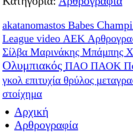
Κατηγορία:
Αρθρογραφία
Champi
akatanomastos
Babes
League
video
ΑΕΚ
Αρθρογρα
Σίλβα
Μαρινάκης
Μπάμπης Χ
Ολυμπιακός
ΠΑΟ
ΠΑΟΚ
Π
γκολ
επιτυχία
θρύλος
μεταγρ
στοίχημα
Αρχική
Αρθρογραφία