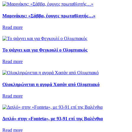
Μαρινάκης: «Σάββα, έφυγες πρωταθλητής…»
Read more
Το ψάχνει και για Φεγκουλί ο Ολυμπιακός
Read more
Ολοκληρώνεται η αγορά Χασάν από Ολυμπιακό
Read more
Διπλό» στην «Fonteta», με 93-91 επί της Βαλένθια
Read more