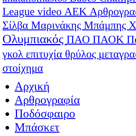
League
video
ΑΕΚ
Αρθρογρα
Σίλβα
Μαρινάκης
Μπάμπης Χ
Ολυμπιακός
ΠΑΟ
ΠΑΟΚ
Π
γκολ
επιτυχία
θρύλος
μεταγρ
στοίχημα
Αρχική
Αρθρογραφία
Ποδόσφαιρο
Μπάσκετ