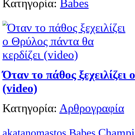
Κατηγορία:
Babes
Όταν το πάθος ξεχειλίζει 
(video)
Κατηγορία:
Αρθρογραφία
Champi
akatanomastos
Babes