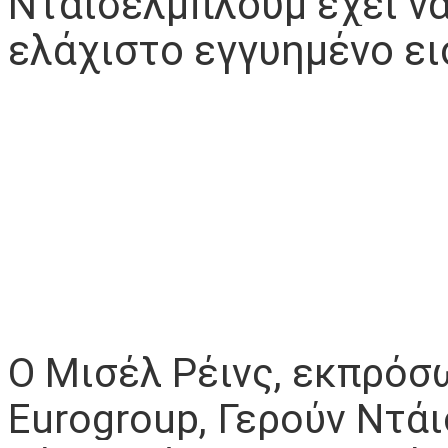
Ντάισελμπλουμ έχει να
ελάχιστο εγγυημένο ει
Ο Μισέλ Ρέινς, εκπρόσ
Eurogroup, Γερούν Ντάι