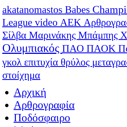
Champi
akatanomastos
Babes
League
video
ΑΕΚ
Αρθρογρα
Σίλβα
Μαρινάκης
Μπάμπης Χ
Ολυμπιακός
ΠΑΟ
ΠΑΟΚ
Π
γκολ
επιτυχία
θρύλος
μεταγρ
στοίχημα
Αρχική
Αρθρογραφία
Ποδόσφαιρο