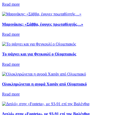
Read more
Μαρινάκης: «Σάββα, έφυγες πρωταθλητής…»
Read more
Το ψάχνει και για Φεγκουλί ο Ολυμπιακός
Read more
Ολοκληρώνεται η αγορά Χασάν από Ολυμπιακό
Read more
Διπλό» στην «Fonteta», με 93-91 επί της Βαλένθια