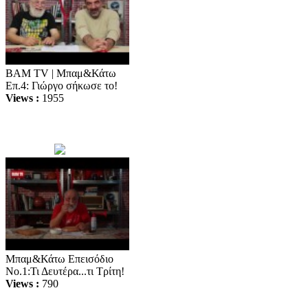
BAM TV | Μπαμ&Κάτω
Επ.4: Γιώργο σήκωσε το!
Views :
1955
Μπαμ&Κάτω Επεισόδιο
Νο.1:Τι Δευτέρα...τι Τρίτη!
Views :
790