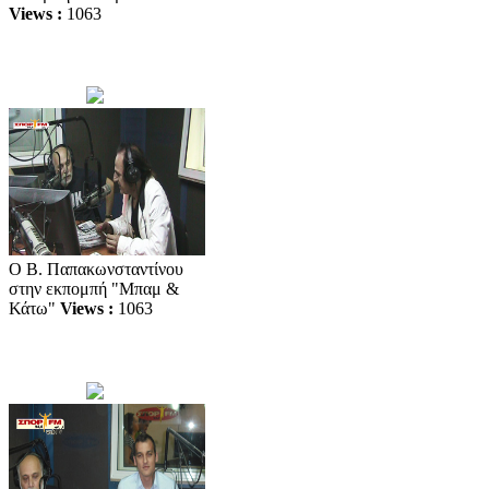
Views :
1063
O Β. Παπακωνσταντίνου
στην εκπομπή "Μπαμ &
Κάτω"
Views :
1063