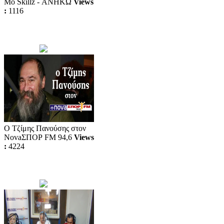
Mo Skillz - ΑΝΗΚΩ
Views
:
1116
Ο Τζίμης Πανούσης στον
NovaΣΠΟΡ FM 94,6
Views
:
4224