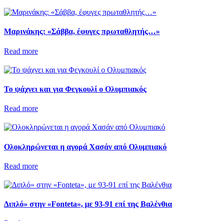
Μαρινάκης: «Σάββα, έφυγες πρωταθλητής…»
Read more
Το ψάχνει και για Φεγκουλί ο Ολυμπιακός
Read more
Ολοκληρώνεται η αγορά Χασάν από Ολυμπιακό
Read more
Διπλό» στην «Fonteta», με 93-91 επί της Βαλένθια