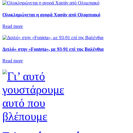
Ολοκληρώνεται η αγορά Χασάν από Ολυμπιακό
Read more
Διπλό» στην «Fonteta», με 93-91 επί της Βαλένθια
Read more