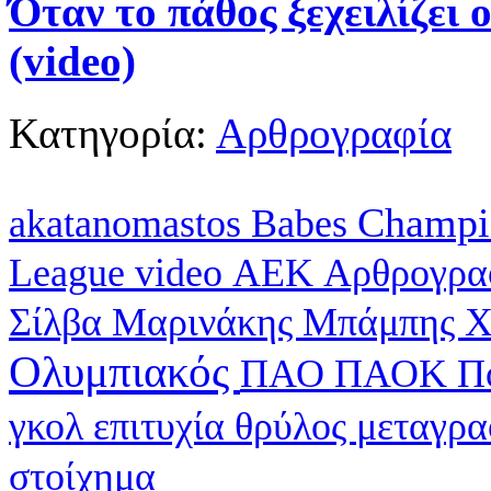
Όταν το πάθος ξεχειλίζει 
(video)
Κατηγορία:
Αρθρογραφία
Champi
akatanomastos
Babes
League
video
ΑΕΚ
Αρθρογρα
Σίλβα
Μαρινάκης
Μπάμπης Χ
Ολυμπιακός
ΠΑΟ
ΠΑΟΚ
Π
γκολ
επιτυχία
θρύλος
μεταγρ
στοίχημα