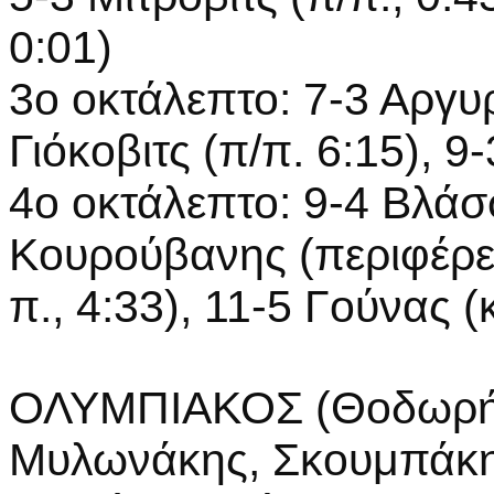
0:01)
3ο οκτάλεπτο: 7-3 Αργυρ
Γιόκοβιτς (π/π. 6:15), 9
4ο οκτάλεπτο: 9-4 Βλάσσ
Κουρούβανης (περιφέρεια
π., 4:33), 11-5 Γούνας (
ΟΛΥΜΠΙΑΚΟΣ (Θοδωρής 
Μυλωνάκης, Σκουμπάκης