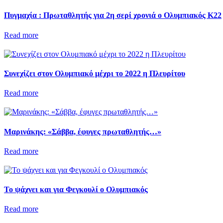
Πυγμαχία : Πρωταθλητής για 2η σερί χρονιά ο Ολυμπιακός Κ22
Read more
Συνεχίζει στον Ολυμπιακό μέχρι το 2022 η Πλευρίτου
Read more
Μαρινάκης: «Σάββα, έφυγες πρωταθλητής…»
Read more
Το ψάχνει και για Φεγκουλί ο Ολυμπιακός
Read more