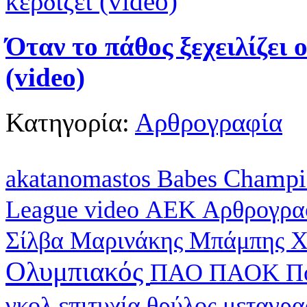
Όταν το πάθος ξεχειλίζει 
(video)
Κατηγορία:
Αρθρογραφία
Champi
akatanomastos
Babes
League
video
ΑΕΚ
Αρθρογρα
Σίλβα
Μαρινάκης
Μπάμπης Χ
Ολυμπιακός
ΠΑΟ
ΠΑΟΚ
Π
γκολ
επιτυχία
θρύλος
μεταγρ