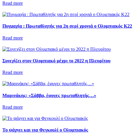
Read more
Πυγμαχία : Πρωταθλητής για 2η σερί χρονιά ο Ολυμπιακός Κ22
Read more
Συνεχίζει στον Ολυμπιακό μέχρι το 2022 η Πλευρίτου
Read more
Μαρινάκης: «Σάββα, έφυγες πρωταθλητής…»
Read more
Το ψάχνει και για Φεγκουλί ο Ολυμπιακός