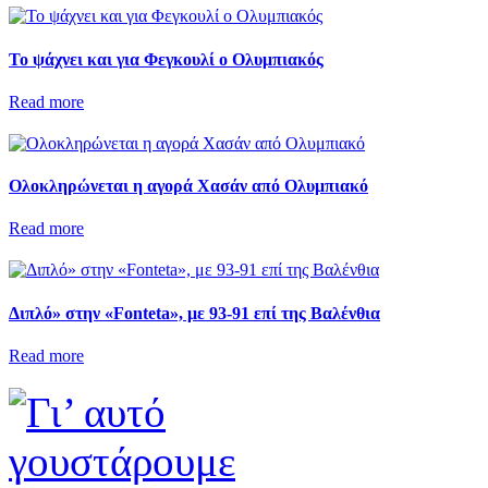
Το ψάχνει και για Φεγκουλί ο Ολυμπιακός
Read more
Ολοκληρώνεται η αγορά Χασάν από Ολυμπιακό
Read more
Διπλό» στην «Fonteta», με 93-91 επί της Βαλένθια
Read more