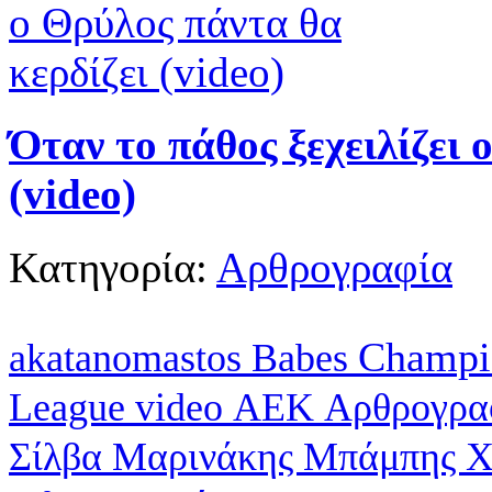
Όταν το πάθος ξεχειλίζει 
(video)
Κατηγορία:
Αρθρογραφία
Champi
akatanomastos
Babes
League
video
ΑΕΚ
Αρθρογρα
Σίλβα
Μαρινάκης
Μπάμπης Χ