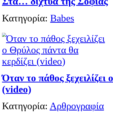
Στα… δίχτυα της Σοφίας
Κατηγορία:
Babes
Όταν το πάθος ξεχειλίζει 
(video)
Κατηγορία:
Αρθρογραφία