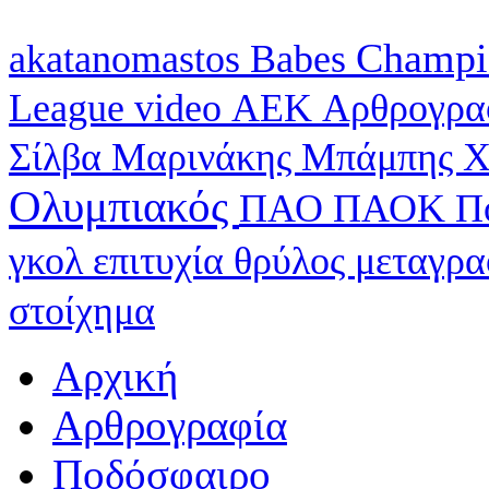
Champi
akatanomastos
Babes
League
video
ΑΕΚ
Αρθρογρα
Σίλβα
Μαρινάκης
Μπάμπης Χ
Ολυμπιακός
ΠΑΟ
ΠΑΟΚ
Π
γκολ
επιτυχία
θρύλος
μεταγρ
στοίχημα
Αρχική
Αρθρογραφία
Ποδόσφαιρο