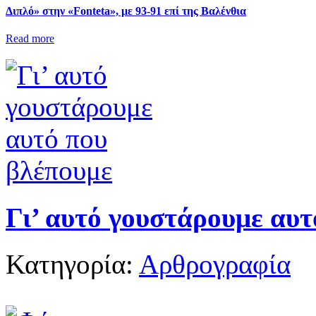
Διπλό» στην «Fonteta», με 93-91 επί της Βαλένθια
Read more
Γι’ αυτό γουστάρουμε αυτ
Κατηγορία:
Αρθρογραφία