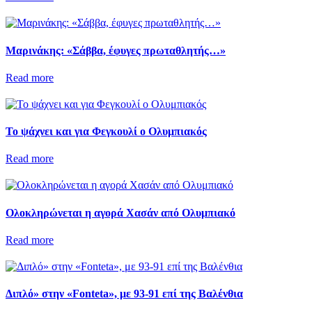
Μαρινάκης: «Σάββα, έφυγες πρωταθλητής…»
Read more
Το ψάχνει και για Φεγκουλί ο Ολυμπιακός
Read more
Ολοκληρώνεται η αγορά Χασάν από Ολυμπιακό
Read more
Διπλό» στην «Fonteta», με 93-91 επί της Βαλένθια