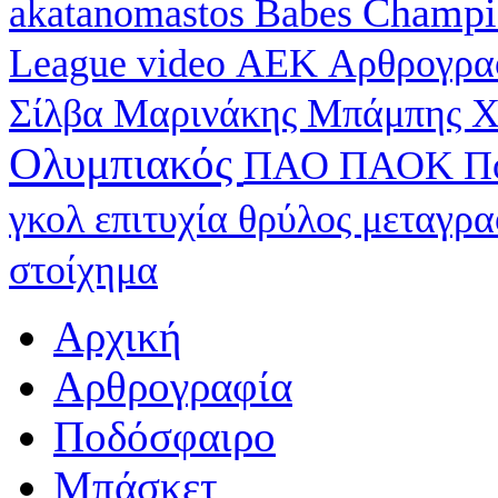
Champi
akatanomastos
Babes
League
video
ΑΕΚ
Αρθρογρα
Σίλβα
Μαρινάκης
Μπάμπης Χ
Ολυμπιακός
ΠΑΟ
ΠΑΟΚ
Π
γκολ
επιτυχία
θρύλος
μεταγρ
στοίχημα
Αρχική
Αρθρογραφία
Ποδόσφαιρο
Μπάσκετ