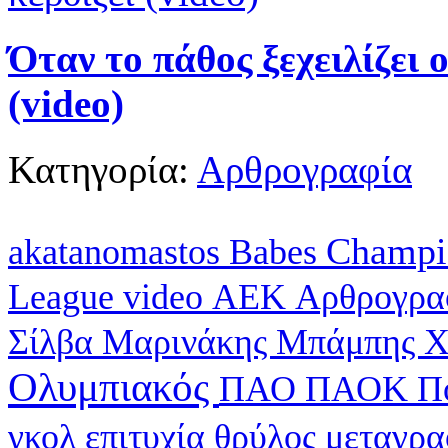
Όταν το πάθος ξεχειλίζει 
(video)
Κατηγορία:
Αρθρογραφία
Champi
akatanomastos
Babes
League
video
ΑΕΚ
Αρθρογρα
Σίλβα
Μαρινάκης
Μπάμπης Χ
Ολυμπιακός
ΠΑΟ
ΠΑΟΚ
Π
γκολ
επιτυχία
θρύλος
μεταγρ