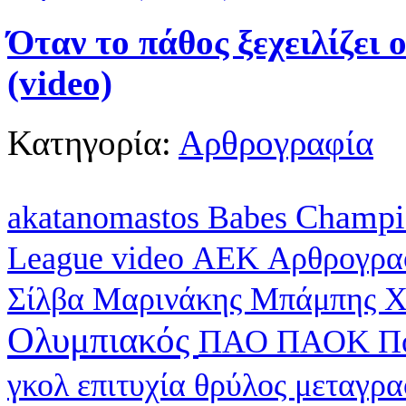
Όταν το πάθος ξεχειλίζει 
(video)
Κατηγορία:
Αρθρογραφία
Champi
akatanomastos
Babes
League
video
ΑΕΚ
Αρθρογρα
Σίλβα
Μαρινάκης
Μπάμπης Χ
Ολυμπιακός
ΠΑΟ
ΠΑΟΚ
Π
γκολ
επιτυχία
θρύλος
μεταγρ