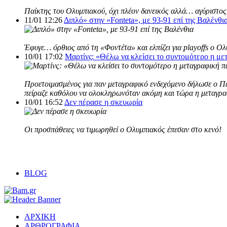
Παίκτης του Ολυμπιακού, όχι πλέον δανεικός αλλά… αγύριστος,
11/01 12:26
Διπλό» στην «Fonteta», με 93-91 επί της Βαλένθι
Έφυγε… όρθιος από τη «Φοντέτα» και ελπίζει για playoffs ο Ο
10/01 17:02
Μαρτίνς: «Θέλω να κλείσει το συντομότερο η με
Προετοιμασμένος για παν μεταγραφικό ενδεχόμενο δήλωσε ο Πέδ
πείραζε καθόλου να ολοκληρωνόταν ακόμη και τώρα η μεταγρα
10/01 16:52
Δεν πέρασε η σκευωρία
Οι προσπάθειες να τιμωρηθεί o Ολυμπιακός έπεσαν στο κενό!
BLOG
ΑΡΧΙΚΗ
ΑΡΘΡΟΓΡΑΦΙΑ