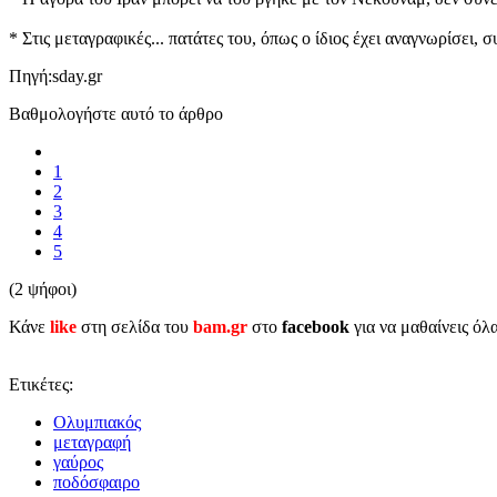
* Στις μεταγραφικές... πατάτες του, όπως ο ίδιος έχει αναγνωρίσει
Πηγή:sday.gr
Βαθμολογήστε αυτό το άρθρο
1
2
3
4
5
(2 ψήφοι)
Κάνε
like
στη σελίδα του
bam.gr
στο
facebook
για να μαθαίνεις όλ
Ετικέτες:
Ολυμπιακός
μεταγραφή
γαύρος
ποδόσφαιρο