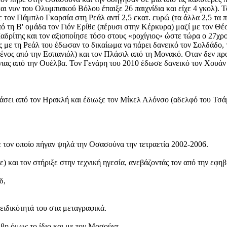
 νυν του Ολυμπιακού Βόλου έπαιξε 26 παιχνίδια και είχε 4 γκολ). 
 τον Πάμπλο Γκαρσία στη Ρεάλ αντί 2,5 εκατ. ευρώ (τα άλλα 2,5 τα
 τη Β' ομάδα τον Γιόν Ερίθε (πέρυσι στην Κέρκυρα) μαζί με τον Θέ
ρίτης και τον αξιοποίησε τόσο στους «ροχίγιος» ώστε τώρα ο 27χρο
ς με τη Ρεάλ του έδωσαν το δικαίωμα να πάρει δανεικό τον Σολδάδο, 
ωμένος από την Εσπανιόλ) και τον Πλάσιλ από τη Μονακό. Οταν δεν 
ύνιας από την Ουέλβα. Τον Γενάρη του 2010 έδωσε δανεικό τον Χουά
άσει από τον Ηρακλή και έδιωξε τον Μίκελ Αλόνσο (αδελφό του Τσάμπι
ε τον οποίο πήγαν ψηλά την Οσασούνα την τετραετία 2002-2006.
 και τον στήριξε στην τεχνική ηγεσία, ανεβάζοντάς τον από την εφη
δ,
 ειδικότητά του στα μεταγραφικά.
βη όμως το ίδιο και με τον Μασούντ.