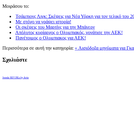
Μοιράσου το:
Τσάμπιονς Λιγκ: Σκέψεις για Νέα Υόρκη για τον τελικό του 2
Με στόχο να γράψει ιστορία!
Οι σκέψεις του Μαρτίνς για την Μπάγερν
Απόλυτος κυρίαρχος ο Ολυμπιακός, γονάτισε την ΑΕΚ!
Πανέτοιμος ο Oλυμπιακος για ΑΕΚ!
Περισσότερα σε αυτή την κατηγορία:
« Aισιόδοξα μηνύματα για Γκα
Σχολιάστε
Joomla SEF URLs by Artio