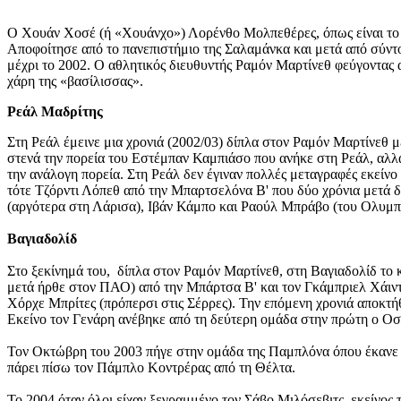
Ο Χουάν Χοσέ (ή «Χουάνχο») Λορένθο Μολπεθέρες, όπως είναι το π
Αποφοίτησε από το πανεπιστήμιο της Σαλαμάνκα και μετά από σύντο
μέχρι το 2002. Ο αθλητικός διευθυντής Ραμόν Μαρτίνεθ φεύγοντας α
χάρη της «βασίλισσας».
Ρεάλ Μαδρίτης
Στη Ρεάλ έμεινε μια χρονιά (2002/03) δίπλα στον Ραμόν Μαρτίνεθ 
στενά την πορεία του Εστέμπαν Καμπιάσο που ανήκε στη Ρεάλ, αλλά γ
την ανάλογη πορεία. Στη Ρεάλ δεν έγιναν πολλές μεταγραφές εκείνο
τότε Τζόρντι Λόπεθ από την Μπαρτσελόνα Β' που δύο χρόνια μετά δ
(αργότερα στη Λάρισα), Ιβάν Κάμπο και Ραούλ Μπράβο (του Ολυμπια
Βαγιαδολίδ
Στο ξεκίνημά του, δίπλα στον Ραμόν Μαρτίνεθ, στη Βαγιαδολίδ το 
μετά ήρθε στον ΠΑΟ) από την Μπάρτσα Β' και τον Γκάμπριελ Χάιντσ
Χόρχε Μπρίτες (πρόπερσι στις Σέρρες). Την επόμενη χρονιά αποκτ
Εκείνο τον Γενάρη ανέβηκε από τη δεύτερη ομάδα στην πρώτη ο Ο
Τον Οκτώβρη του 2003 πήγε στην ομάδα της Παμπλόνα όπου έκανε 
πάρει πίσω τον Πάμπλο Κοντρέρας από τη Θέλτα.
Το 2004 όταν όλοι είχαν ξεγραμμένο τον Σάβο Μιλόσεβιτς, εκείνος 