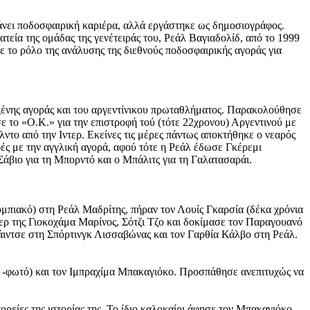
άνει ποδοσφαιρική καριέρα, αλλά εργάστηκε ως δημοσιογράφος.
εία της ομάδας της γενέτειράς του, Ρεάλ Βαγιαδολίδ, από το 1999
χε το ρόλο της ανάλυσης της διεθνούς ποδοσφαιρικής αγοράς για
 ξένης αγοράς και του αργεντίνικου πρωταθλήματος. Παρακολούθησε
σε το «Ο.Κ.» για την επιστροφή τού (τότε 22χρονου) Αργεντινού με
ντο από την Ιντερ. Εκείνες τις μέρες πάντως αποκτήθηκε ο νεαρός
ές με την αγγλική αγορά, αφού τότε η Ρεάλ έδωσε Γκέρεμι
άβιο για τη Μπορντό και ο Μπάλιτς για τη Γαλατασαράι.
υμπιακό) στη Ρεάλ Μαδρίτης, πήραν τον Λουίς Γκαρσία (δέκα χρόνια
ερ της Γιοκοχάμα Μαρίνος, Σότζι Τζο και δοκίμασε τον Παραγουανό
άιντσε στη Σπόρτινγκ Λισσαβώνας και τον Γαρθία Κάλβο στη Ρεάλ.
 -φωτό) και τον Ιμπραχίμα Μπακαγιόκο. Προσπάθησε ανεπιτυχώς να
ορείες της ιστορίας της. Το ίδιο καλοκαίρι άφησε τον Μπακαγιόκο