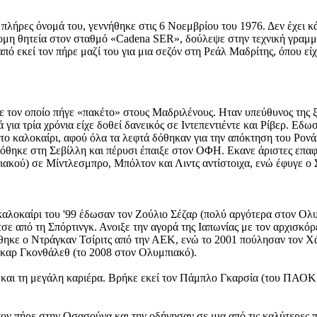
λήρες όνομά του, γεννήθηκε στις 6 Νοεμβρίου του 1976. Δεν έχει κ
μη θητεία στον σταθμό «Cadena SER», δούλεψε στην τεχνική γραμματ
πό εκεί τον πήρε μαζί του για μια σεζόν στη Ρεάλ Μαδρίτης, όπου εί
με τον οποίο πήγε «πακέτο» στους Μαδριλένους. Ηταν υπεύθυνος της
ια τρία χρόνια είχε δοθεί δανεικός σε Ιντεπεντιέντε και Ρίβερ. Εδω
 το καλοκαίρι, αφού όλα τα λεφτά δόθηκαν για την απόκτηση του Ρονάλ
όθηκε στη Σεβίλλη και πέρυσι έπαιξε στον ΟΦΗ. Εκανε άριστες επαφ
κού) σε Μίντλεσμπρο, Μπόλτον και Λιντς αντίστοιχα, ενώ έφυγε ο Σ
καλοκαίρι του '99 έδωσαν τον Ζούλιο Σέζαρ (πολύ αργότερα στον Ολ
ε από τη Σπόρτινγκ. Ανοιξε την αγορά της Ιαπωνίας με τον αρχισκόρ
ήθηκε ο Ντράγκαν Τσίριτς από την ΑΕΚ, ενώ το 2001 πούλησαν τον Χ
σκαρ Γκονθάλεθ (το 2008 στον Ολυμπιακό).
και τη μεγάλη καριέρα. Βρήκε εκεί τον Πάμπλο Γκαρσία (του ΠΑΟΚ
τον πήρε στην Οσασούνα και την οδήγησαν σε μια από τις καλύτερες π