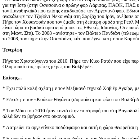
για την Ιστρ (στην Οσασούνα ο πρώην φορ Λάρισας, ΠΑΟΚ, ΠΑΣ και
τον Παναθηναϊκό που επίσης διεκδικούσε τον Αργεντινό φορ. Εδωσε
ανακάλυψε τον Τζαβάντ Νεκουνάμ στη Σαρζάχ του Ιράν, ανέβασε από
Πήρε τον Χουανφράν που τον έμαθε στη δεύτερη ομάδα της Ρεάλ Μαδ
είναι τώρα το βασικό αριστερό μπακ της Εθνικής Ισπανίας. Οι επαφέ
στη Μαντ. Σίτι). Το 2008 «ανέστησε» τον Βάλτερ Πανδιάνι (τελει
το 2008, τον πήρε στην Οσασούνα, κάτι που έγινε και με τον Καμο
Τενερίφη
Πήγε τα Χριστούγεννα του 2010. Πήρε τον Κίκο Ρατόν που είχε περ
Ολυμπιακό στις πρώτες μέρες του Βαλβέρδε.
Επίσης...
* Εχει πολύ καλή σχέση με τον Μεξικανό τεχνικό Χαβιέρ Αγκίρε, μ
* Εδεσε με τον «Κούκο» Θιγάντα (συμπαίκτη και φίλο του Βαλβέρδε)
* Tον Μάιο του 2010 ήταν κοντά στην επιστροφή του στη Βαγιαδολί
αλλά δεν τα βρήκαν στο οικονομικό.
* Λατρεύει το αργεντίνικο ποδόσφαιρο και αυτή η χώρα θεωρείται η
* Η αγορά του Ιράν μπορεί να του βγήκε με τον Νεκουνάμ, δεν συνέ