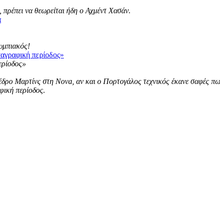
 πρέπει να θεωρείται ήδη ο Αχμέντ Χασάν.
α
λυμπιακός!
ταγραφική περίοδος»
ρο Μαρτίνς στη Nova, αν και ο Πορτογάλος τεχνικός έκανε σαφές πως ε
φική περίοδος.