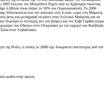
Το 2005 έκλεισε τον Μπερνάντο Ρομέο από το Αμβούργο νικώντας
 πήρε η Μίλαν όπου άνηκε το 50% του Ουρουγουανού). Το 2006
σαρ Αθπιλικουέτα που τον πούλησε αντί 4 εκατ. ευρώ στη Μαρσέιγ.
νος άσος και μεταγραφή να κάνει στην Ατλέτικο Μαδρίτης και να
τον Πορτίγιο (ο δεύτερος δεν του βγήκε) και τον Χάβι Γαρθία (τώρα
προχώρησε του Εθκέρο στον Ολυμπιακό με τον ερχομό του Βαλβέρδε
ν Σόλα στον Λεβαδειακό.
 της Ρεάλ), ο οποίος το 2008 είχε δοκιμαστεί ανεπιτυχώς από τον
βική ομάδα στην πρώτη.