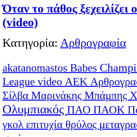
Όταν το πάθος ξεχειλίζει 
(video)
Κατηγορία:
Αρθρογραφία
Champi
akatanomastos
Babes
League
video
ΑΕΚ
Αρθρογρα
Σίλβα
Μαρινάκης
Μπάμπης Χ
Ολυμπιακός
ΠΑΟ
ΠΑΟΚ
Π
γκολ
επιτυχία
θρύλος
μεταγρ