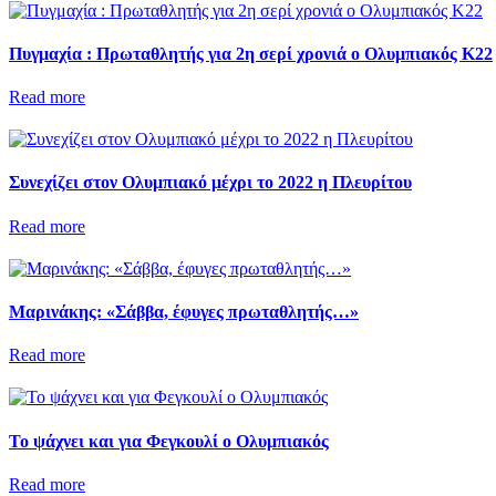
Πυγμαχία : Πρωταθλητής για 2η σερί χρονιά ο Ολυμπιακός Κ22
Read more
Συνεχίζει στον Ολυμπιακό μέχρι το 2022 η Πλευρίτου
Read more
Μαρινάκης: «Σάββα, έφυγες πρωταθλητής…»
Read more
Το ψάχνει και για Φεγκουλί ο Ολυμπιακός
Read more