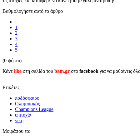
τις ατυχίες και κατάφερε να κάνει μια μεγάλη ανατροπή!
Βαθμολογήστε αυτό το άρθρο
1
2
3
4
5
(0 ψήφοι)
Κάνε
like
στη σελίδα του
bam.gr
στο
facebook
για να μαθαίνεις όλ
Ετικέτες:
ποδόσφαιρο
Ολυμπιακός
Champions League
επιτυχία
νίκη
Μοιράσου το: