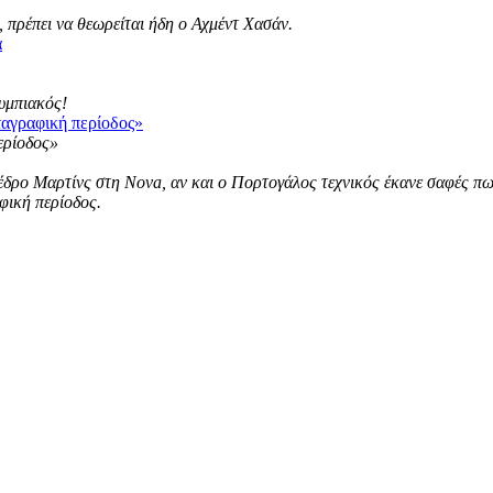
 πρέπει να θεωρείται ήδη ο Αχμέντ Χασάν.
α
λυμπιακός!
ταγραφική περίοδος»
ρο Μαρτίνς στη Nova, αν και ο Πορτογάλος τεχνικός έκανε σαφές πως ε
φική περίοδος.