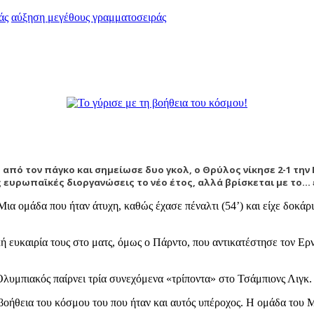
άς
αύξηση μεγέθους γραμματοσειράς
ό τον πάγκο και σημείωσε δυο γκολ, ο Θρύλος νίκησε 2-1 την Ν
ς ευρωπαϊκές διοργανώσεις το νέο έτος, αλλά βρίσκεται με το…
α ομάδα που ήταν άτυχη, καθώς έχασε πέναλτι (54’) και είχε δοκάρι 
 ευκαιρία τους στο ματς, όμως ο Πάρντο, που αντικατέστησε τον Ερνάν
 Ολυμπιακός παίρνει τρία συνεχόμενα «τρίποντα» στο Τσάμπιονς Λιγκ.
βοήθεια του κόσμου του που ήταν και αυτός υπέροχος. Η ομάδα του 