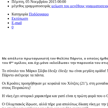
Πέμπτη, 05 Νοεμβρίου 2015 00:00
μέγεθος γραμματοσειράς
μείωση του μεγέθους γραμματοσειρ
Κατηγορία
Ποδόσφαιρο
Εκτύπωση
E-mail
0
Με απόλυτο πρωταγωνιστή τον Φελίπε Πάρντο, ο οποίος ήρθε απ
του 6
ομίλου, και όχι μόνο «κλείδωσε» την παρουσία του στι
ου
Το σύνολο του Μάρκο Σίλβα έδειξε έδειξε πω είναι μεγάλη ομάδα! Μι
Πάρντο ανέτρεψε τα πάντα.
Οι Κροάτες προηγήθηκαν με κεφαλιά του Χότζιτς (21’), στη μοναδική
στους Πειραιώτες!
Η νίκη έχει ιστορικό χαρακτήρα και γιατί είναι η πρώτη φορά που ο
Ο Ολυμπιακός ίδρωσε, αλλά πήρε μια απολύτως δίκαιη νίκη με την 