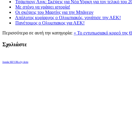
Τσάμπιονς Λιγκ: Σκέψεις για Νέα Υόρκη για τον τελικό του 2
Με στόχο να γράψει ιστορία!
Οι σκέψεις του Μαρτίνς για την Μπάγερν
Απόλυτος κυρίαρχος ο Ολυμπιακός, γονάτισε την ΑΕΚ!
Πανέτοιμος ο Oλυμπιακος για ΑΕΚ!
Περισσότερα σε αυτή την κατηγορία:
« Το εντυπωσιακό κορεό της Θ
Σχολιάστε
Joomla SEF URLs by Artio