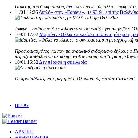
Παίκτης του Ολυμπιακού, όχι πλέον δανεικός αλλά… αγύριστος,
11/01 12:26
Διπλό» στην «Fonteta», με 93-91 επί της Βαλένθι
Έφυγε… όρθιος από τη «Φοντέτα» και ελπίζει για playoffs ο Ο
10/01 17:02
Μαρτίνς: «Θέλω να κλείσει το συντομότερο η με
Προετοιμασμένος για παν μεταγραφικό ενδεχόμενο δήλωσε ο Πέδ
πείραζε καθόλου να ολοκληρωνόταν ακόμη και τώρα η μεταγρα
10/01 16:52
Δεν πέρασε η σκευωρία
Οι προσπάθειες να τιμωρηθεί o Ολυμπιακός έπεσαν στο κενό!
BLOG
ΑΡΧΙΚΗ
ΑΡΘΡΟΓΡΑΦΙΑ