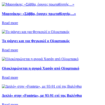
Μαρινάκης: «Σάββα, έφυγες πρωταθλητής…»
Read more
Το ψάχνει και για Φεγκουλί ο Ολυμπιακός
Read more
Ολοκληρώνεται η αγορά Χασάν από Ολυμπιακό
Read more
Διπλό» στην «Fonteta», με 93-91 επί της Βαλένθια
Read more