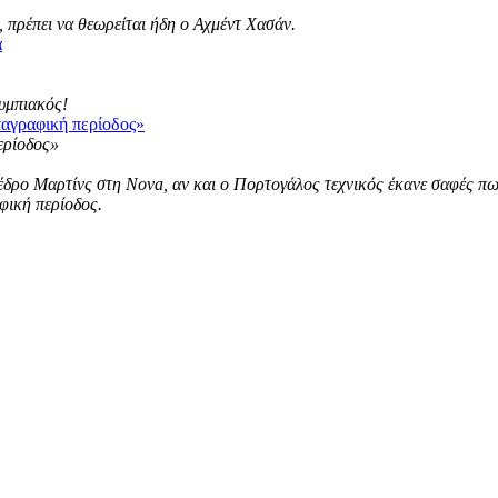
 πρέπει να θεωρείται ήδη ο Αχμέντ Χασάν.
α
λυμπιακός!
ταγραφική περίοδος»
ρο Μαρτίνς στη Nova, αν και ο Πορτογάλος τεχνικός έκανε σαφές πως ε
φική περίοδος.