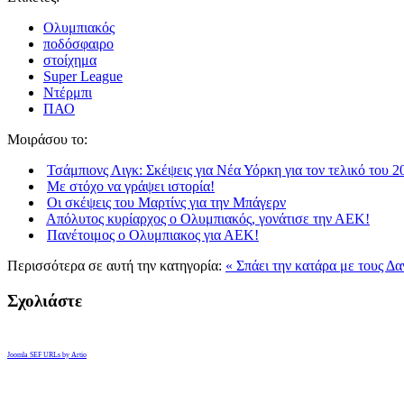
Ολυμπιακός
ποδόσφαιρο
στοίχημα
Super League
Ντέρμπι
ΠΑΟ
Μοιράσου το:
Τσάμπιονς Λιγκ: Σκέψεις για Νέα Υόρκη για τον τελικό του 2
Με στόχο να γράψει ιστορία!
Οι σκέψεις του Μαρτίνς για την Μπάγερν
Απόλυτος κυρίαρχος ο Ολυμπιακός, γονάτισε την ΑΕΚ!
Πανέτοιμος ο Oλυμπιακος για ΑΕΚ!
Περισσότερα σε αυτή την κατηγορία:
« Σπάει την κατάρα με τους Δα
Σχολιάστε
Joomla SEF URLs by Artio