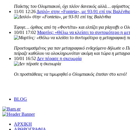
Παίκτης του Ολυμπιακού, όχι πλέον δανεικός αλλά… αγύριστος,
11/01 12:26
Διπλό» στην «Fonteta», με 93-91 επί της Βαλένθι
Έφυγε… όρθιος από τη «Φοντέτα» και ελπίζει για playoffs ο Ο
10/01 17:02
Μαρτίνς: «Θέλω να κλείσει το συντομότερο η με
Προετοιμασμένος για παν μεταγραφικό ενδεχόμενο δήλωσε ο Πέδ
πείραζε καθόλου να ολοκληρωνόταν ακόμη και τώρα η μεταγρα
10/01 16:52
Δεν πέρασε η σκευωρία
Οι προσπάθειες να τιμωρηθεί o Ολυμπιακός έπεσαν στο κενό!
BLOG
ΑΡΧΙΚΗ
ΑΡΘΡΟΓΡΑΦΙΑ