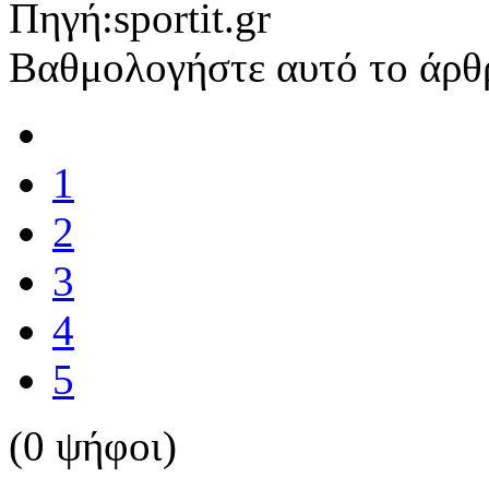
Πηγή:sportit.gr
Βαθμολογήστε αυτό το άρθ
1
2
3
4
5
(0 ψήφοι)