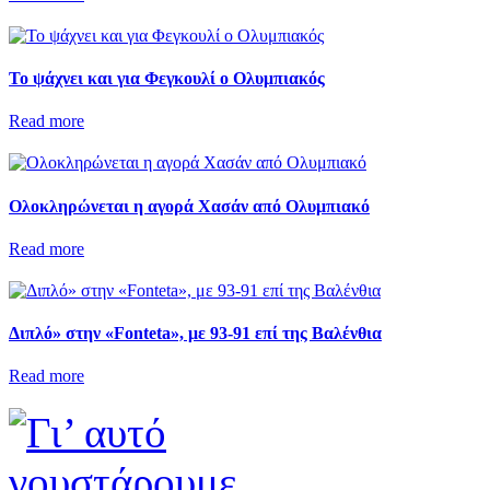
Το ψάχνει και για Φεγκουλί ο Ολυμπιακός
Read more
Ολοκληρώνεται η αγορά Χασάν από Ολυμπιακό
Read more
Διπλό» στην «Fonteta», με 93-91 επί της Βαλένθια
Read more