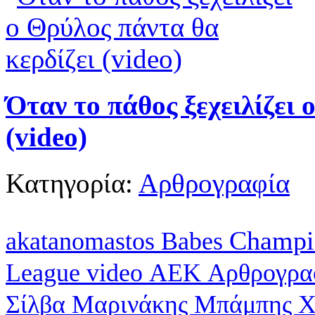
Όταν το πάθος ξεχειλίζει 
(video)
Κατηγορία:
Αρθρογραφία
Champi
akatanomastos
Babes
League
video
ΑΕΚ
Αρθρογρα
Σίλβα
Μαρινάκης
Μπάμπης Χ