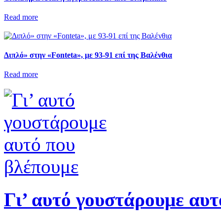
Read more
Διπλό» στην «Fonteta», με 93-91 επί της Βαλένθια
Read more
Γι’ αυτό γουστάρουμε αυτ