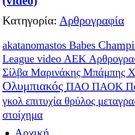
(video)
Κατηγορία:
Αρθρογραφία
Champi
akatanomastos
Babes
League
video
ΑΕΚ
Αρθρογρα
Σίλβα
Μαρινάκης
Μπάμπης Χ
Ολυμπιακός
ΠΑΟ
ΠΑΟΚ
Π
γκολ
επιτυχία
θρύλος
μεταγρ
στοίχημα
Αρχική