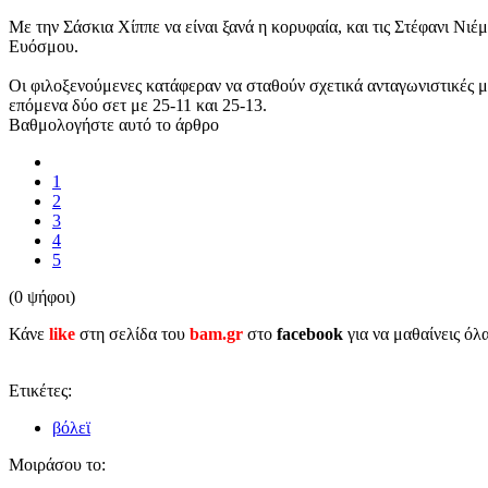
Με την Σάσκια Χίππε να είναι ξανά η κορυφαία, και τις Στέφανι Νι
Ευόσμου.
Οι φιλοξενούμενες κατάφεραν να σταθούν σχετικά ανταγωνιστικές μό
επόμενα δύο σετ με 25-11 και 25-13.
Βαθμολογήστε αυτό το άρθρο
1
2
3
4
5
(0 ψήφοι)
Κάνε
like
στη σελίδα του
bam.gr
στο
facebook
για να μαθαίνεις όλ
Ετικέτες:
βόλεϊ
Μοιράσου το: