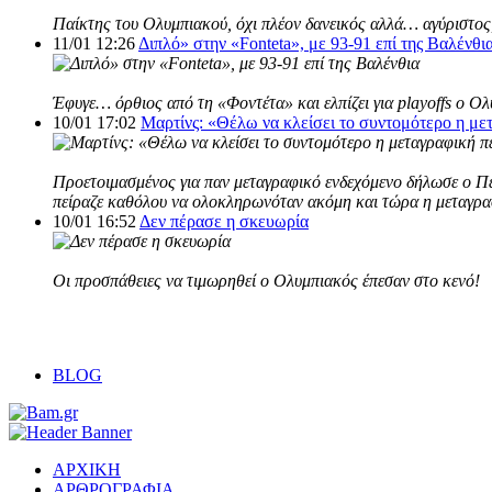
Παίκτης του Ολυμπιακού, όχι πλέον δανεικός αλλά… αγύριστος,
11/01 12:26
Διπλό» στην «Fonteta», με 93-91 επί της Βαλένθι
Έφυγε… όρθιος από τη «Φοντέτα» και ελπίζει για playoffs ο Ο
10/01 17:02
Μαρτίνς: «Θέλω να κλείσει το συντομότερο η με
Προετοιμασμένος για παν μεταγραφικό ενδεχόμενο δήλωσε ο Πέδ
πείραζε καθόλου να ολοκληρωνόταν ακόμη και τώρα η μεταγρα
10/01 16:52
Δεν πέρασε η σκευωρία
Οι προσπάθειες να τιμωρηθεί o Ολυμπιακός έπεσαν στο κενό!
BLOG
ΑΡΧΙΚΗ
ΑΡΘΡΟΓΡΑΦΙΑ