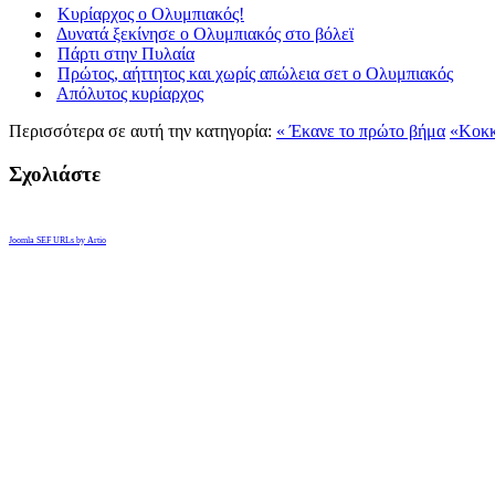
Κυρίαρχος o Ολυμπιακός!
Δυνατά ξεκίνησε ο Ολυμπιακός στο βόλεϊ
Πάρτι στην Πυλαία
Πρώτος, αήττητος και χωρίς απώλεια σετ ο Ολυμπιακός
Απόλυτος κυρίαρχος
Περισσότερα σε αυτή την κατηγορία:
« Έκανε το πρώτο βήμα
«Κοκκ
Σχολιάστε
Joomla SEF URLs by Artio