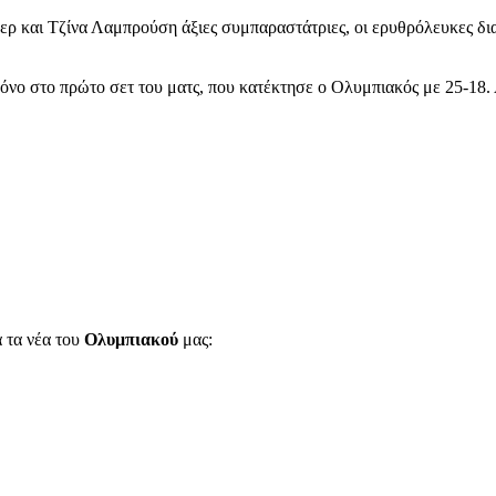
έμερ και Τζίνα Λαμπρούση άξιες συμπαραστάτριες, οι ερυθρόλευκες δι
νο στο πρώτο σετ του ματς, που κατέκτησε ο Ολυμπιακός με 25-18. Α
α τα νέα του
Ολυμπιακού
μας: