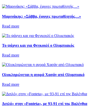
Μαρινάκης: «Σάββα, έφυγες πρωταθλητής…»
Read more
Το ψάχνει και για Φεγκουλί ο Ολυμπιακός
Read more
Ολοκληρώνεται η αγορά Χασάν από Ολυμπιακό
Read more
Διπλό» στην «Fonteta», με 93-91 επί της Βαλένθια