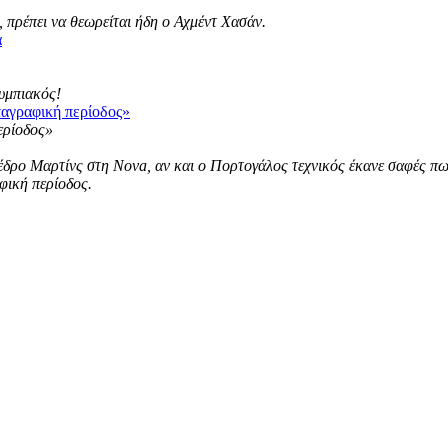
 πρέπει να θεωρείται ήδη ο Αχμέντ Χασάν.
α
λυμπιακός!
ταγραφική περίοδος»
ρο Μαρτίνς στη Nova, αν και ο Πορτογάλος τεχνικός έκανε σαφές πως ε
φική περίοδος.