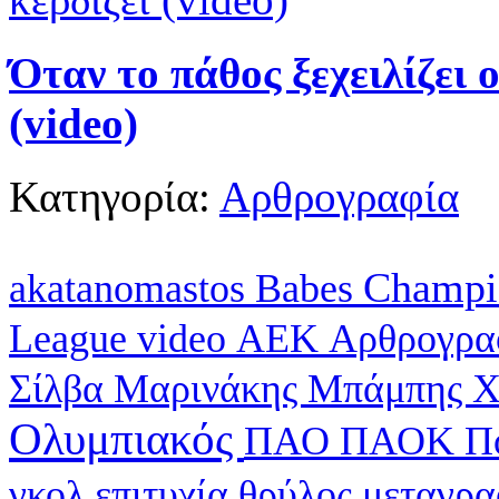
Όταν το πάθος ξεχειλίζει 
(video)
Κατηγορία:
Αρθρογραφία
Champi
akatanomastos
Babes
League
video
ΑΕΚ
Αρθρογρα
Σίλβα
Μαρινάκης
Μπάμπης Χ
Ολυμπιακός
ΠΑΟ
ΠΑΟΚ
Π
γκολ
επιτυχία
θρύλος
μεταγρ