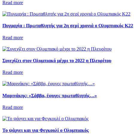
Read more
Πυγμαχία : Πρωταθλητής για 2η σερί χρονιά ο Ολυμπιακός Κ22
Read more
Συνεχίζει στον Ολυμπιακό μέχρι το 2022 η Πλευρίτου
Read more
Μαρινάκης: «Σάββα, έφυγες πρωταθλητής…»
Read more
Το ψάχνει και για Φεγκουλί ο Ολυμπιακός