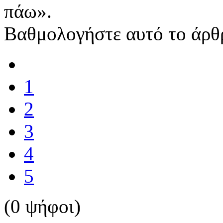
πάω».
Βαθμολογήστε αυτό το άρθ
1
2
3
4
5
(0 ψήφοι)