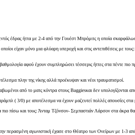
εντός έδρας ήττα με 2-4 από την Γουέστ Μπρόμιτς η οποία σκαρφάλω
οίοι είχαν μόνο μια φλύαρη υπεροχή και στις αντεπιθέσεις με τους:
βαθμολογία αφού έχουν συμπληρώσει τέσσερις ήττες στα πέντε πιο π
έλεσμα πλην της νίκης αλλά προέκυψαν και νέοι τραυματισμοί.
 λαβωμένοι από το ματς κόντρα στους Baggies
και δεν υπολογίζονται απ
ράμπλ ( 3/0) με αποτέλεσμα να έχουν μαζευτεί πολλές απουσίες στα 
ρα πιο πίσω και τους: Άνταμ Τζόνσον- Σεμπαστιάν Λάρσον στα άκρα θα
 την περασμένη αγωνιστική έχασε στο Θέατρο των Ονείρων με 1-3 απ