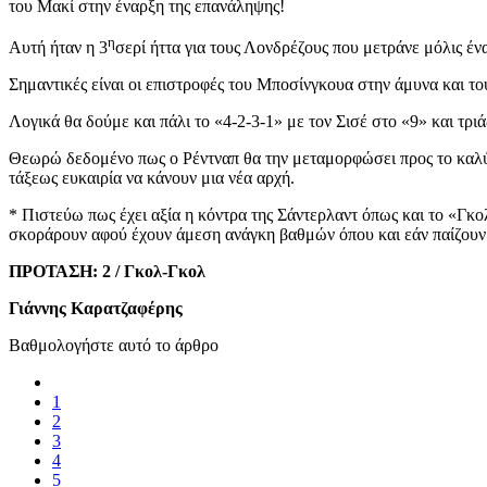
του Μακί στην έναρξη της επανάληψης!
η
Αυτή ήταν η 3
σερί ήττα για τους Λονδρέζους που μετράνε μόλις έν
Σημαντικές είναι οι επιστροφές του Μποσίνγκουα στην άμυνα και 
Λογικά θα δούμε και πάλι το «4-2-3-1» με τον Σισέ στο «9» και τρι
Θεωρώ δεδομένο πως ο Ρέντναπ θα την μεταμορφώσει προς το καλύτερ
τάξεως ευκαιρία να κάνουν μια νέα αρχή.
* Πιστεύω πως έχει αξία η κόντρα της Σάντερλαντ όπως και το «Γκολ
σκοράρουν αφού έχουν άμεση ανάγκη βαθμών όπου και εάν παίζουν
ΠΡΟΤΑΣΗ: 2 / Γκολ-Γκολ
Γιάννης Καρατζαφέρης
Βαθμολογήστε αυτό το άρθρο
1
2
3
4
5