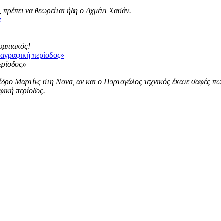
 πρέπει να θεωρείται ήδη ο Αχμέντ Χασάν.
α
λυμπιακός!
ταγραφική περίοδος»
ρο Μαρτίνς στη Nova, αν και ο Πορτογάλος τεχνικός έκανε σαφές πως ε
φική περίοδος.