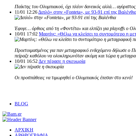
Παίκτης του Ολυμπιακού, όχι πλέον δανεικός αλλά… αγύριστος,
11/01 12:26
Διπλό» στην «Fonteta», με 93-91 επί της Βαλένθι
Έφυγε… όρθιος από τη «Φοντέτα» και ελπίζει για playoffs ο Ο
10/01 17:02
Μαρτίνς: «Θέλω να κλείσει το συντομότερο η με
Προετοιμασμένος για παν μεταγραφικό ενδεχόμενο δήλωσε ο Πέδ
πείραζε καθόλου να ολοκληρωνόταν ακόμη και τώρα η μεταγρα
10/01 16:52
Δεν πέρασε η σκευωρία
Οι προσπάθειες να τιμωρηθεί o Ολυμπιακός έπεσαν στο κενό!
BLOG
ΑΡΧΙΚΗ
ΑΡΘΡΟΓΡΑΦΙΑ