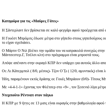
Κατηφόρα για τις «Μαύρες Γάτες»
Η Σάντερλαντ δεν βρίσκεται σε καλό φεγγάρι αφού προέρχεται από 
Η Γουέστ Μπρόμιτς έδωσε μέτρα στο γήπεδο στους γηπεδούχους οι οπ
το είχαν σχεδιάσει.
Ο Μάρτιν Ο Νιλ βλέπει την ομάδα του να κατρακυλά συνεχώς στην 
Μάντσεστερ.Γ, Τσέλσι κλπ) στο πρόγραμμα είναι μπροστά τους.
Απόψε απέναντι στην ουραγό ΚΠΡ δεν υπάρχει για αυτούς άλλο αποτ
Οι: Λι Κάτερμπολ ( 8/0, μέσος)- Τζον Ο΄Σι ( 12/0, αμυντικός) είναι
Ήδη, παραμένουν εκτός δράσης οι: Γουές Μπράουν (0/0)- Τίτους Μπ
Με «4-4-1-1» έχοντας τον Φλέτσερ στο «9» , τον Σεσενιό λίγα μέτ
Ντεμπούτο Ρέντναπ στον πάγκο
Η ΚΠΡ με 9 ήττες σε 13 ματς είναι ουραγός στην βαθμολογία αφού