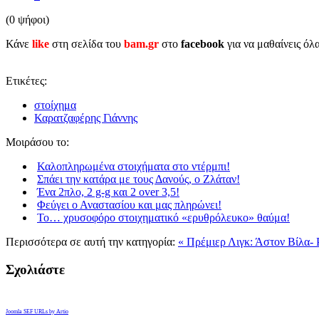
(0 ψήφοι)
Κάνε
like
στη σελίδα του
bam.gr
στο
facebook
για να μαθαίνεις όλ
Ετικέτες:
στοίχημα
Καρατζαφέρης Γιάννης
Μοιράσου το:
Καλοπληρωμένα στοιχήματα στο ντέρμπι!
Σπάει την κατάρα με τους Δανούς, ο Ζλάταν!
Ένα 2πλο, 2 g-g και 2 over 3,5!
Φεύγει ο Αναστασίου και μας πληρώνει!
Το… χρυσοφόρο στοιχηματικό «ερυθρόλευκο» θαύμα!
Περισσότερα σε αυτή την κατηγορία:
« Πρέμιερ Λιγκ: Άστον Βίλα- 
Σχολιάστε
Joomla SEF URLs by Artio