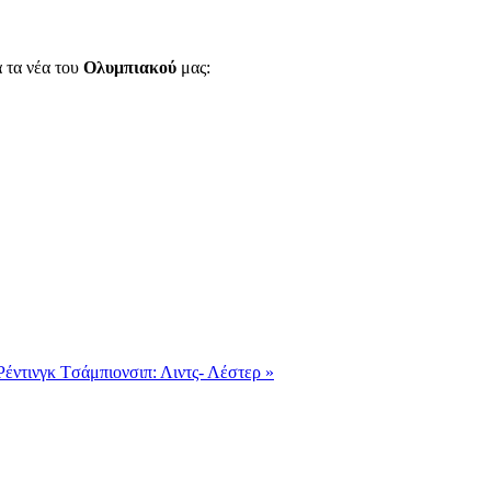
α τα νέα του
Ολυμπιακού
μας:
Ρέντινγκ
Tσάμπιονσιπ: Λιντς- Λέστερ »