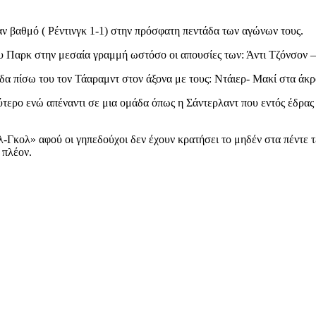
αν βαθμό ( Ρέντινγκ 1-1) στην πρόσφατη πεντάδα των αγώνων τους.
του Παρκ στην μεσαία γραμμή ωστόσο οι απουσίες των: Άντι Τζόνσον 
άδα πίσω του τον Τάαραμντ στον άξονα με τους: Ντάιερ- Μακί στα άκρ
ο ενώ απέναντι σε μια ομάδα όπως η Σάντερλαντ που εντός έδρας στα
-Γκολ» αφού οι γηπεδούχοι δεν έχουν κρατήσει το μηδέν στα πέντε τε
 πλέον.