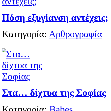
Πόση εξυγίανση αντέχεις;
Κατηγορία:
Αρθρογραφία
Στα… δίχτυα της Σοφίας
Κατηγορία:
Babes