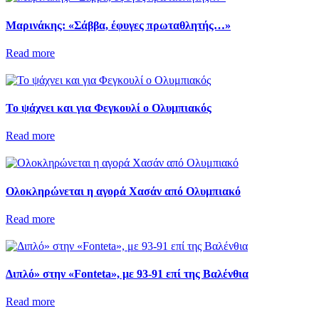
Μαρινάκης: «Σάββα, έφυγες πρωταθλητής…»
Read more
Το ψάχνει και για Φεγκουλί ο Ολυμπιακός
Read more
Ολοκληρώνεται η αγορά Χασάν από Ολυμπιακό
Read more
Διπλό» στην «Fonteta», με 93-91 επί της Βαλένθια
Read more