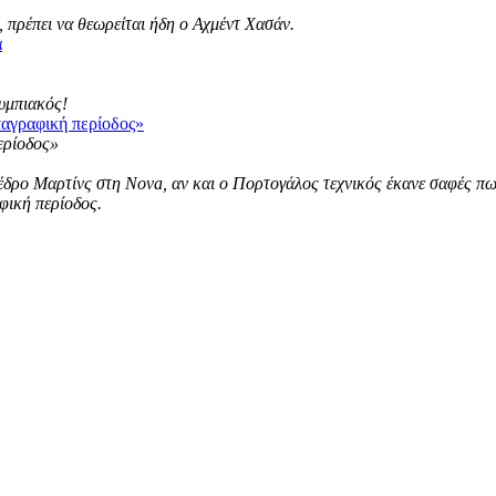
 πρέπει να θεωρείται ήδη ο Αχμέντ Χασάν.
α
λυμπιακός!
ταγραφική περίοδος»
ρο Μαρτίνς στη Nova, αν και ο Πορτογάλος τεχνικός έκανε σαφές πως ε
φική περίοδος.