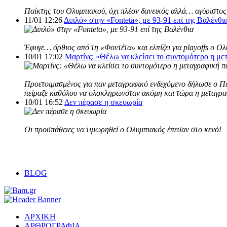
Παίκτης του Ολυμπιακού, όχι πλέον δανεικός αλλά… αγύριστος,
11/01 12:26
Διπλό» στην «Fonteta», με 93-91 επί της Βαλένθι
Έφυγε… όρθιος από τη «Φοντέτα» και ελπίζει για playoffs ο Ο
10/01 17:02
Μαρτίνς: «Θέλω να κλείσει το συντομότερο η με
Προετοιμασμένος για παν μεταγραφικό ενδεχόμενο δήλωσε ο Πέδ
πείραζε καθόλου να ολοκληρωνόταν ακόμη και τώρα η μεταγρα
10/01 16:52
Δεν πέρασε η σκευωρία
Οι προσπάθειες να τιμωρηθεί o Ολυμπιακός έπεσαν στο κενό!
BLOG
ΑΡΧΙΚΗ
ΑΡΘΡΟΓΡΑΦΙΑ