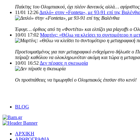
Παίκτης του Ολυμπιακού, όχι πλέον δανεικός αλλά… αγύριστος,
11/01 12:26
Διπλό» στην «Fonteta», με 93-91 επί της Βαλένθι
Έφυγε… όρθιος από τη «Φοντέτα» και ελπίζει για playoffs ο Ο
10/01 17:02
Μαρτίνς: «Θέλω να κλείσει το συντομότερο η με
Προετοιμασμένος για παν μεταγραφικό ενδεχόμενο δήλωσε ο Πέδ
πείραζε καθόλου να ολοκληρωνόταν ακόμη και τώρα η μεταγρα
10/01 16:52
Δεν πέρασε η σκευωρία
Οι προσπάθειες να τιμωρηθεί o Ολυμπιακός έπεσαν στο κενό!
BLOG
ΑΡΧΙΚΗ
ΑΡΘΡΟΓΡΑΦΙΑ