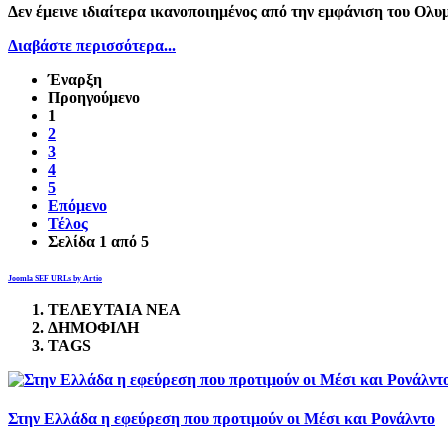
Δεν έμεινε ιδιαίτερα ικανοποιημένος από την εμφάνιση του Ολ
Διαβάστε περισσότερα...
Έναρξη
Προηγούμενο
1
2
3
4
5
Επόμενο
Τέλος
Σελίδα 1 από 5
Joomla SEF URLs by Artio
ΤΕΛΕΥΤΑΙΑ ΝΕΑ
ΔΗΜΟΦΙΛΗ
TAGS
Στην Ελλάδα η εφεύρεση που προτιμούν οι Μέσι και Ρονάλντο