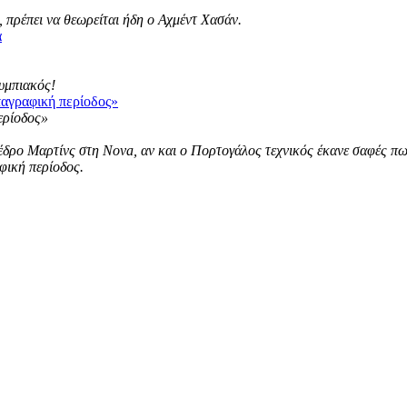
 πρέπει να θεωρείται ήδη ο Αχμέντ Χασάν.
α
λυμπιακός!
ταγραφική περίοδος»
ρο Μαρτίνς στη Nova, αν και ο Πορτογάλος τεχνικός έκανε σαφές πως ε
φική περίοδος.