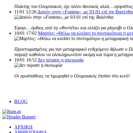
Παίκτης του Ολυμπιακού, όχι πλέον δανεικός αλλά… αγύριστος,
11/01 12:26
Διπλό» στην «Fonteta», με 93-91 επί της Βαλένθι
Έφυγε… όρθιος από τη «Φοντέτα» και ελπίζει για playoffs ο Ο
10/01 17:02
Μαρτίνς: «Θέλω να κλείσει το συντομότερο η με
Προετοιμασμένος για παν μεταγραφικό ενδεχόμενο δήλωσε ο Πέδ
πείραζε καθόλου να ολοκληρωνόταν ακόμη και τώρα η μεταγρα
10/01 16:52
Δεν πέρασε η σκευωρία
Οι προσπάθειες να τιμωρηθεί o Ολυμπιακός έπεσαν στο κενό!
BLOG
ΑΡΧΙΚΗ
ΑΡΘΡΟΓΡΑΦΙΑ