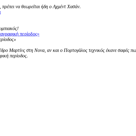
 πρέπει να θεωρείται ήδη ο Αχμέντ Χασάν.
α
λυμπιακός!
ταγραφική περίοδος»
ρο Μαρτίνς στη Nova, αν και ο Πορτογάλος τεχνικός έκανε σαφές πως ε
φική περίοδος.