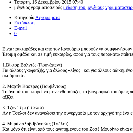
Τετάρτη, 16 Δεκεμβρίου 2015 07:40
μέγεθος γραμματοσειράς
μείωση του μεγέθους γραμματοσειρ
Κατηγορία
Αφιερώματα
Εκτύπωση
E-mail
0
Είναι παικταράδες και από τον Ιανουάριο μπορούν να συμφωνήσουν 
Έτοιμη ομάδα και σε τιμή ευκαιρίας, αφού για τους παρακάτω παίκτε
1.Βίκτορ Βαλντές (Γιουνάιτεντ)
Για άλλους γκαφατζής, για άλλους «λίγος» και για άλλους αδικημέν
ακούμπησε.
2. Μαρτίν Κάσερες (Γιουβέντους)
Το όνομά του μπορεί να μην ενθουσιάζει, το βιογραφικό του όμως πο
αξίζει.
3. Τζον Τέρι (Τσέλσι)
Αν η Τσέλσι δεν ανανεώσει την συνεργασία με τον αρχηγό της ένα ε
4. Μπράνισλαβ Ιβάνοβιτς (Τσέλσι)
Και μόνο ότι είναι από τους αγαπημένους του Ζοσέ Μουρίνιο είναι α