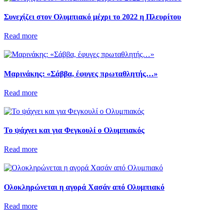
Συνεχίζει στον Ολυμπιακό μέχρι το 2022 η Πλευρίτου
Read more
Μαρινάκης: «Σάββα, έφυγες πρωταθλητής…»
Read more
Το ψάχνει και για Φεγκουλί ο Ολυμπιακός
Read more
Ολοκληρώνεται η αγορά Χασάν από Ολυμπιακό
Read more