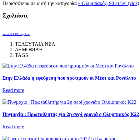
Περισσότερα σε αυτή την κατηγορία:
« Ολυμπιακός, 90 ετών! (vids)
Σχολιάστε
Joomla SEF URLs by Artio
ΤΕΛΕΥΤΑΙΑ ΝΕΑ
ΔΗΜΟΦΙΛΗ
TAGS
Στην Ελλάδα η εφεύρεση που προτιμούν οι Μέσι και Ρονάλντο
Read more
Πυγμαχία : Πρωταθλητής για 2η σερί χρονιά ο Ολυμπιακός Κ22
Read more