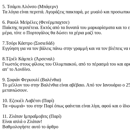
5. Τσάμπι Αλόνσο (Μπάγερν)
Τα λόγια είναι περιττά. Αγοράζεις παικταρά, με μυαλό και προσωπι
6. Ραούλ Μεϊρέλες (Φενέρμπαχτσε)
Παίκτης περιπέτεια. Εκτός από τα δυνατά του μαρκαρίσματα και το ε
μέρα, τότε ο Πορτογάλος θα δώσει τα χέρια μαζί του.
7.Τσόρι Κάστρο (Σοσιεδάδ)
Εγγύηση για να τον βάλεις πάνω στην γραμμή και να τον βλέπεις ν
8.Τζοέλ Κάμπελ (Άρσεναλ)
Γνωστός στους φίλους του Ολυμπιακού, από το πέρασμά του και αρκ
απ’ το Λονδίνο.
9. Σοφιάν Φεγκουλί (Βαλένθια)
Το μέλλον του στην Βαλένθια είναι αβέβαιο. Από τον Ιανουάριο ο 25
μετανιώσουν.
10. Εζεκιέλ Λαβέτσι (Παρί)
Τα «ψωμιά» του στην Παρί όπως φαίνεται είναι λίγα, αφού και ο ίδ
11. Ζλάταν Ιμπραΐμοβιτς (Παρί)
Είναι απλά ο Ζλάταν!
Βαθμολογήστε αυτό το άρθρο