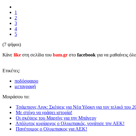
1
2
3
4
5
(7 ψήφοι)
Κάνε
like
στη σελίδα του
bam.gr
στο
facebook
για να μαθαίνεις όλ
Ετικέτες:
ποδόσφαιρο
μεταγραφή
Μοιράσου το:
Τσάμπιονς Λιγκ: Σκέψεις για Νέα Υόρκη για τον τελικό του 2
Με στόχο να γράψει ιστορία!
Οι σκέψεις του Μαρτίνς για την Μπάγερν
Απόλυτος κυρίαρχος ο Ολυμπιακός, γονάτισε την ΑΕΚ!
Πανέτοιμος ο Oλυμπιακος για ΑΕΚ!