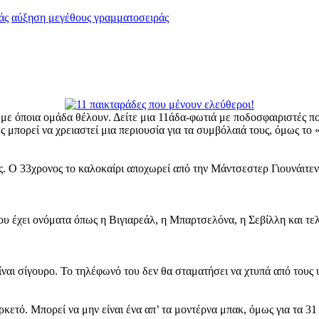
άς
αύξηση μεγέθους γραμματοσειράς
με όποια ομάδα θέλουν. Δείτε μια 11άδα-φωτιά με ποδοσφαιριστές π
ς μπορεί να χρειαστεί μια περιουσία για τα συμβόλαιά τους, όμως το
ος. Ο 33χρονος το καλοκαίρι αποχωρεί από την Μάντσεστερ Γιουνάιτε
υ έχει ονόματα όπως η Βιγιαρεάλ, η Μπαρτσελόνα, η Σεβίλλη και τελε
ίναι σίγουρο. Το τηλέφωνό του δεν θα σταματήσει να χτυπά από τους
ρκετό. Μπορεί να μην είναι ένα απ’ τα μοντέρνα μπακ, όμως για τα 31