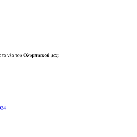
α τα νέα του
Ολυμπιακού
μας:
024