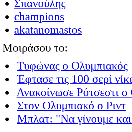
Σπανούλης
‪‪champions‬
akatanomastos
Μοιράσου το:
Τυφώνας o Ολυμπιακός
Έφτασε τις 100 σερί νίκ
Ανακοίνωσε Ρότσεστι ο
Στον Ολυμπιακό ο Ριντ
Μπλατ: "Να γίνουμε και