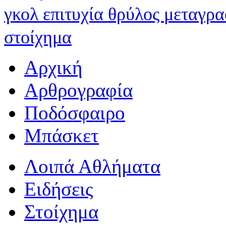
γκολ
επιτυχία
θρύλος
μεταγρ
στοίχημα
Αρχική
Αρθρογραφία
Ποδόσφαιρο
Μπάσκετ
Λοιπά Αθλήματα
Ειδήσεις
Στοίχημα