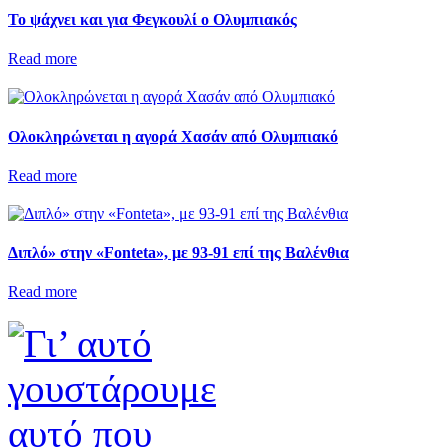
Το ψάχνει και για Φεγκουλί ο Ολυμπιακός
Read more
Ολοκληρώνεται η αγορά Χασάν από Ολυμπιακό
Read more
Διπλό» στην «Fonteta», με 93-91 επί της Βαλένθια
Read more