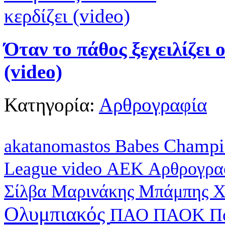
Όταν το πάθος ξεχειλίζει 
(video)
Κατηγορία:
Αρθρογραφία
Champi
akatanomastos
Babes
League
video
ΑΕΚ
Αρθρογρα
Σίλβα
Μαρινάκης
Μπάμπης Χ
Ολυμπιακός
ΠΑΟ
ΠΑΟΚ
Π