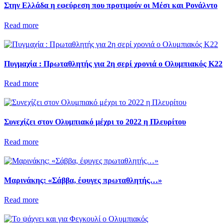
Στην Ελλάδα η εφεύρεση που προτιμούν οι Μέσι και Ρονάλντο
Read more
Πυγμαχία : Πρωταθλητής για 2η σερί χρονιά ο Ολυμπιακός Κ22
Read more
Συνεχίζει στον Ολυμπιακό μέχρι το 2022 η Πλευρίτου
Read more
Μαρινάκης: «Σάββα, έφυγες πρωταθλητής…»
Read more