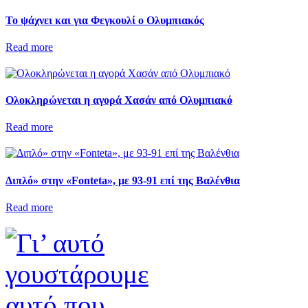
Το ψάχνει και για Φεγκουλί ο Ολυμπιακός
Read more
Ολοκληρώνεται η αγορά Χασάν από Ολυμπιακό
Read more
Διπλό» στην «Fonteta», με 93-91 επί της Βαλένθια
Read more