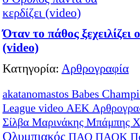
Όταν το πάθος ξεχειλίζει 
(video)
Κατηγορία:
Αρθρογραφία
Champi
akatanomastos
Babes
League
video
ΑΕΚ
Αρθρογρα
Σίλβα
Μαρινάκης
Μπάμπης Χ
Ολυμπιακός
ΠΑΟ
ΠΑΟΚ
Π