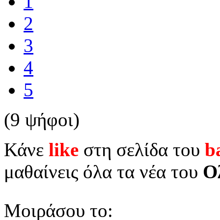
1
2
3
4
5
(9 ψήφοι)
Κάνε
like
στη σελίδα του
b
μαθαίνεις όλα τα νέα του
Ο
Μοιράσου το: