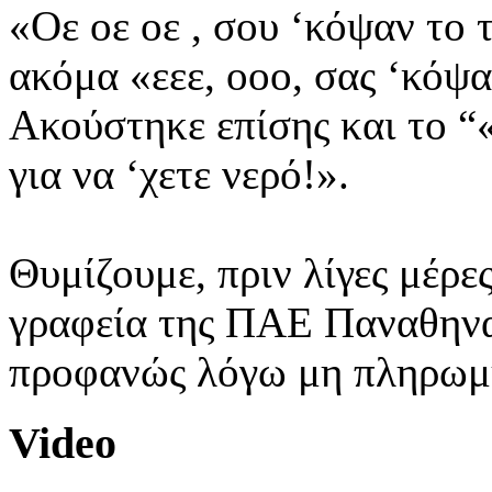
«Οε οε οε , σου ‘κόψαν το
ακόμα «εεε, οοο, σας ‘κόψ
Ακούστηκε επίσης και το “«
για να ‘χετε νερό!».
Θυμίζουμε, πριν λίγες μέρ
γραφεία της ΠΑΕ Παναθηνα
προφανώς λόγω μη πληρωμ
Video