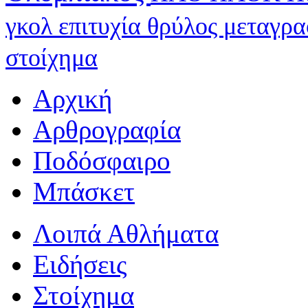
γκολ
επιτυχία
θρύλος
μεταγρ
στοίχημα
Αρχική
Αρθρογραφία
Ποδόσφαιρο
Μπάσκετ
Λοιπά Αθλήματα
Ειδήσεις
Στοίχημα